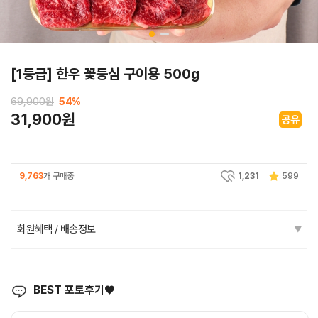
[1등급] 한우 꽃등심 구이용 500g
69,900원
54
%
31,900원
9,763
개 구매중
1,231
599
회원혜택 / 배송정보
▼
BEST 포토후기♥