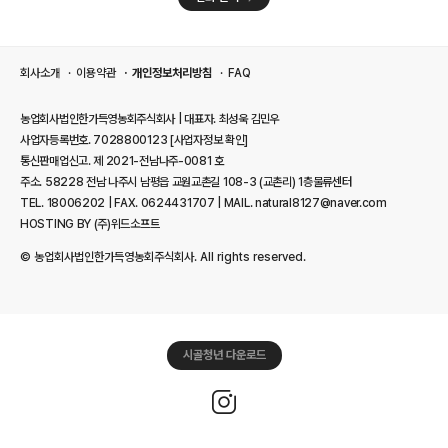
회사소개
이용약관
개인정보처리방침
FAQ
농업회사법인한가득영농회주식회사 | 대표자. 최성욱 김민우
사업자등록번호. 7028800123
[사업자정보 확인]
통신판매업신고. 제 2021-전남나주-0081 호
주소. 58228 전남 나주시 남평읍 교원교촌길 108-3 (교촌리) 1층물류센터
TEL. 18006202 | FAX. 0624431707 | MAIL. natural8127@naver.com
HOSTING BY (주)위드소프트
© 농업회사법인한가득영농회주식회사. All rights reserved.
시골청년 다운로드