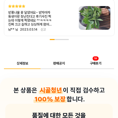
방풍나물 꽃 달았어요~ 받자마자
동생이랑 장난친다고 후기사진 찍
는데 이렇게 찍었네요 ^^ㅋㅋㅋㅋ
진짜 크고 실하고 싱싱하게 왔어
요 택배로 받는거라 좀 걱정했는
남** 님
2023.03.14
신고
데? 사진 보이시죠? 너무 싱싱해
요 약간의 독성때문에 살짝 데쳐
서 고추장이랑 된장 넣고 무쳐서
먹었네요 봄나물은 역시 이 쌉쌀
한 맛이죠?! 맛있게 잘먹었습니다
~
19
상세정보
판매공지
구매후기
본 상품은
시골청년
이 직접 검수하고
100%
보장
합니다.
품질에 대한 모든 것을