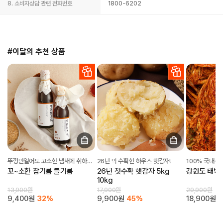
8. 소비자상담 관련 전화번호
1800-6202
#이달의 추천 상품
뚜껑만열어도 고소한 냄새에 취하는 참기름 들기름
26년 막 수확한 하우스 햇감자!
꼬~소한 참기름 들기름
26년 첫수확 햇감자 5kg
강원도 태백
10kg
부산 해운대구
이*하
13,900원
17,900원
29,900원
방금 전
9,400원
32%
9,900원
45%
18,900원